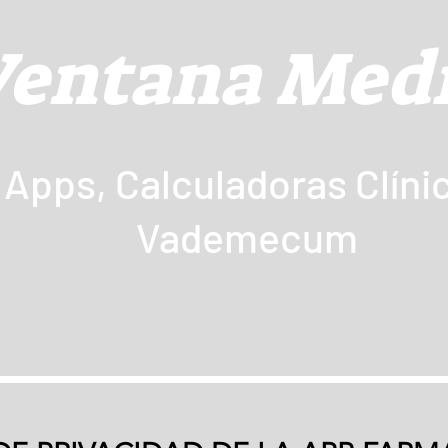
entana Med
pps, Calculadoras Clínic
Vademecum