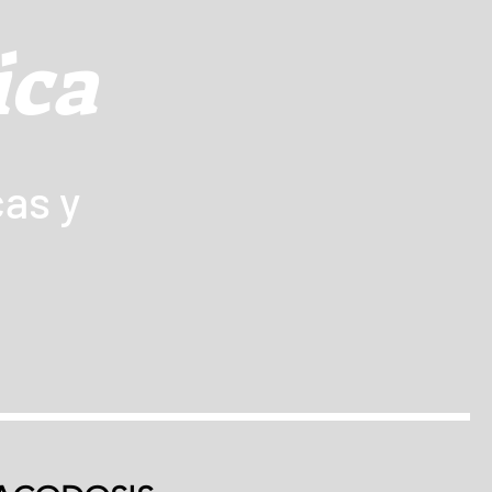
ica
as y