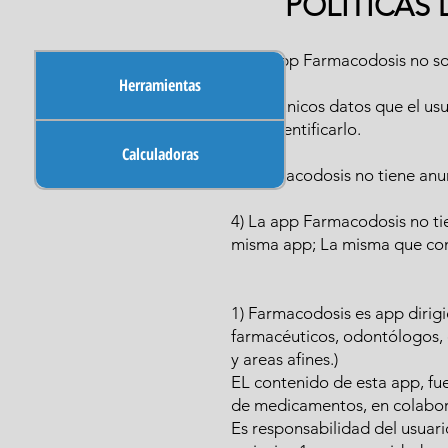
POLITICAS
1) La app Farmacodosis no sol
Herramientas
2) Los únicos datos que el u
para identificarlo.
Calculadoras
3) Farmacodosis no tiene anun
4) La app Farmacodosis no tie
misma app; La misma que conti
1) Farmacodosis es app dirigi
farmacéuticos, odontólogos, 
y areas afines.)
EL contenido de esta app, fu
de medicamentos, en colaboraci
Es responsabilidad del usuari