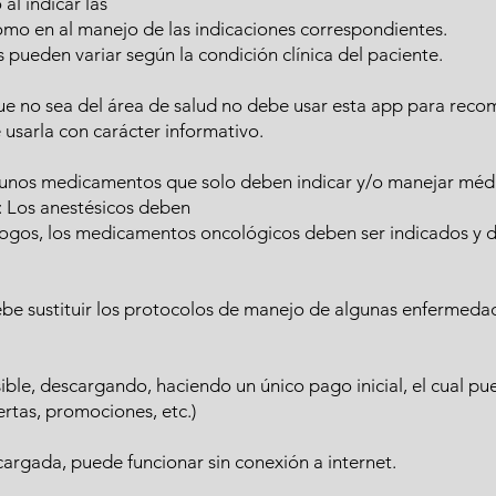
al indicar las
omo en al manejo de las indicaciones correspondientes.
pueden variar según la condición clínica del paciente.
que no sea del área de salud no debe usar esta app para rec
usarla con carácter informativo.
unos medicamentos que solo deben indicar y/o manejar médi
 Los anestésicos deben
logos, los medicamentos oncológicos deben ser indicados y d
debe sustituir los protocolos de manejo de algunas enfermeda
sible, descargando, haciendo un único pago inicial, el cual pu
rtas, promociones, etc.)
cargada, puede funcionar sin conexión a internet.